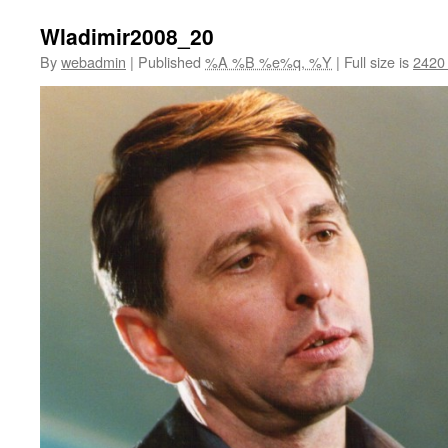
Wladimir2008_20
By
webadmin
|
Published
%A %B %e%q, %Y
|
Full size is
2420